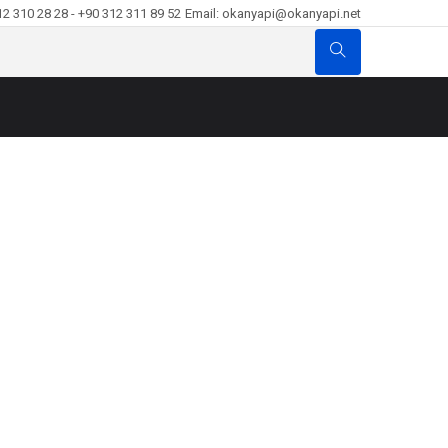
12 310 28 28 - +90 312 311 89 52
Email: okanyapi@okanyapi.net