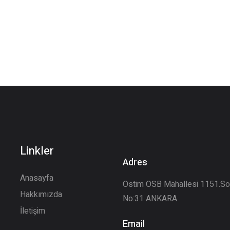
Linkler
Adres
Anasayfa
Ostim OSB Mahallesi 1151.S
Hakkımızda
No:31 ANKARA
İletişim
Email