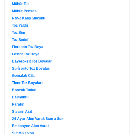
Mühür Teli
Mühür Pensesi
Rtv-2 Kalıp Silikonu
Toz Yaldız
Toz Sim
Toz Sedef
Florasan Toz Boya
Fosfor Toz Boya
Bayeroksit Toz Boyalar
Su-İspirto Toz Boyaları
Gomalak Cila
Tiner Toz Boyaları
Boncuk Tutkal
Balmumu
Parafin
Stearin Asit
24 Ayar Altın Varak 8cm x 8cm
Emitasyon Altın Varak
Süt Miksiyon