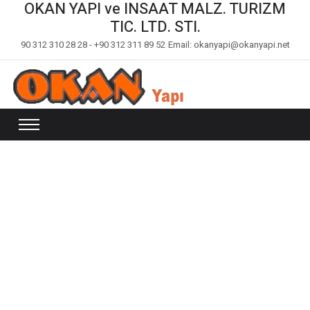
OKAN YAPI ve INSAAT MALZ. TURIZM
TIC. LTD. STI.
90 312 310 28 28 - +90 312 311 89 52
Email: okanyapi@okanyapi.net