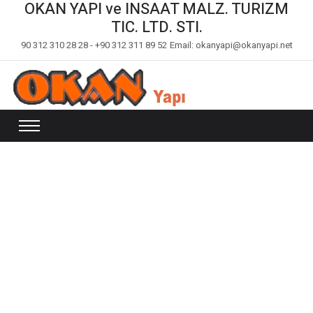
OKAN YAPI ve INSAAT MALZ. TURIZM
TIC. LTD. STI.
90 312 310 28 28 - +90 312 311 89 52
Email: okanyapi@okanyapi.net