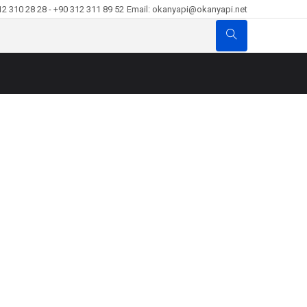
12 310 28 28 - +90 312 311 89 52
Email: okanyapi@okanyapi.net