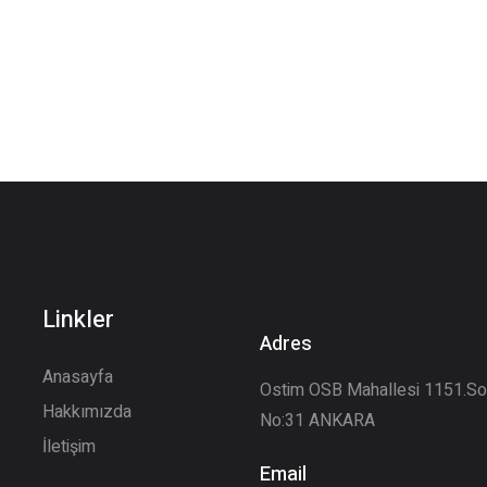
Linkler
Adres
Anasayfa
Ostim OSB Mahallesi 1151.S
Hakkımızda
No:31 ANKARA
İletişim
Email