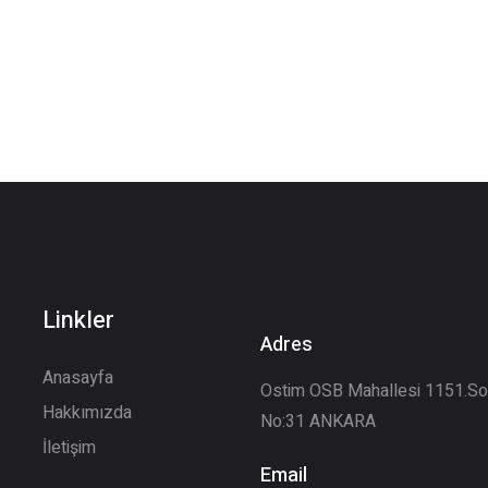
Linkler
Adres
Anasayfa
Ostim OSB Mahallesi 1151.S
Hakkımızda
No:31 ANKARA
İletişim
Email