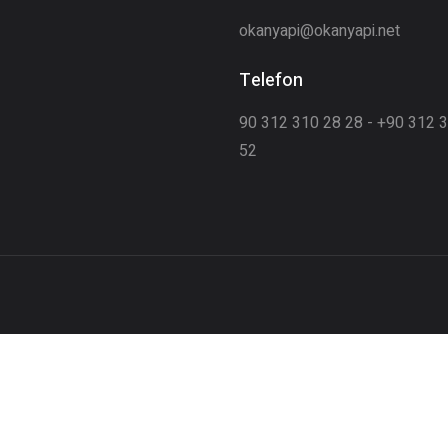
okanyapi@okanyapi.net
Telefon
90 312 310 28 28 - +90 312 
52