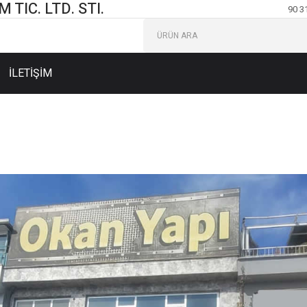
TIC. LTD. STI.
90 3
İLETİŞİM