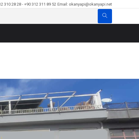
12 310 28 28 - +90 312 311 89 52
Email: okanyapi@okanyapi.net