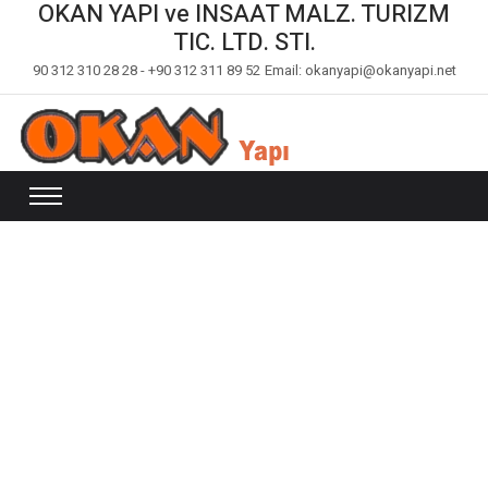
OKAN YAPI ve INSAAT MALZ. TURIZM
TIC. LTD. STI.
90 312 310 28 28 - +90 312 311 89 52
Email: okanyapi@okanyapi.net