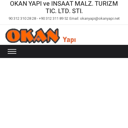
OKAN YAPI ve INSAAT MALZ. TURIZM
TIC. LTD. STI.
90 312 310 28 28 - +90 312 311 89 52
Email: okanyapi@okanyapi.net